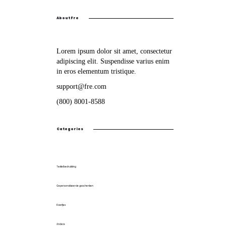
About Fre
Lorem ipsum dolor sit amet, consectetur
adipiscing elit. Suspendisse varius enim
in eros elementum tristique.
support@fre.com
(800) 8001-8588
Categories
Textielbedrukking
Gepersonaliseerde geschenken
Kaartjes
Andere