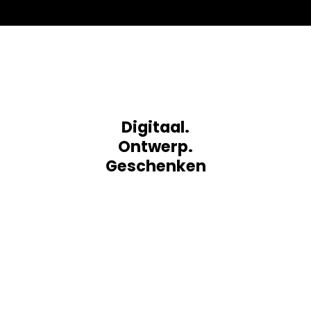
Digitaal.
Ontwerp.
Geschenken
Home
De makers
Projecten
Blog
Contact